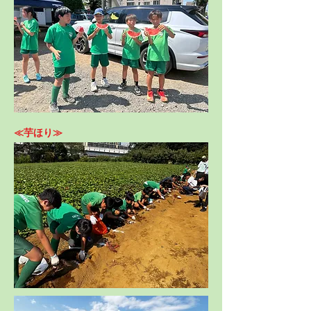
≪芋ほり≫