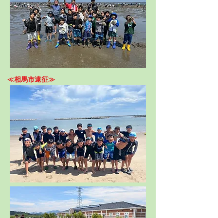
≪相馬市遠征≫