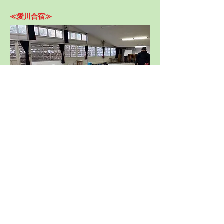
≪愛川合宿≫